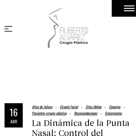
Testimonios
Galería
Pacientes
Turismo Medico (Pacientes Extranjeros)
Blog
Altos de Jalisco
Cirugía Facial
Citas Online
Consejos
16
Pacientes-cirugia-plástica
Recomendaciones
Tratamientos
ABR
La Dinámica de la Punta
Nasal: Control del